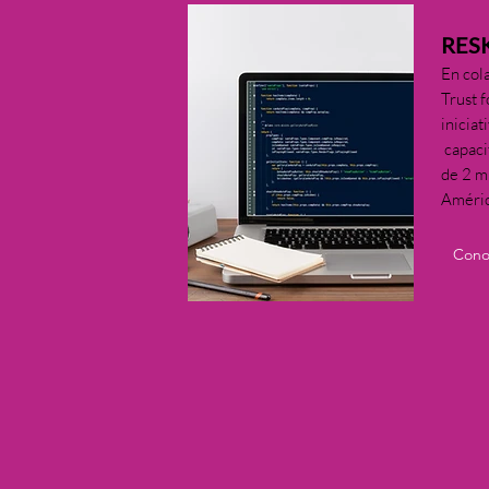
RES
En col
Trust f
inicia
capaci
de 2 m
Améric
Cono
SIL
Hablem
En aso