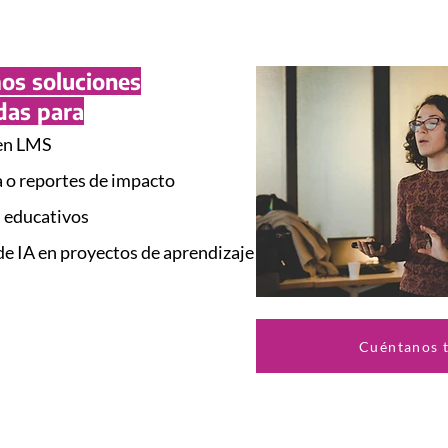
os soluciones
das para
 en LMS
a o reportes de impacto
s educativos
e IA en proyectos de aprendizaje
Cuéntanos 