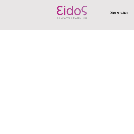
Servicios
Combinando habilidade
aprendizaje, nuestros prog
sectores y nivele
Reskilling, IA aplicada y e
pedagogía y alianzas region