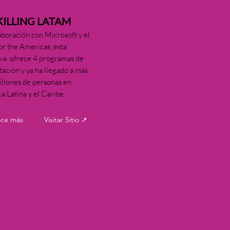
KILLING LATAM
aboración con Microsoft y el
or the Americas, esta
tiva ofrece 4 programas de
tación y ya ha llegado a más
illones de personas en
a Latina y el Caribe.
ce más
Visitar Sitio ↗
VERTECH
os del talento, no de la edad.
ciación con IDB Lab y en