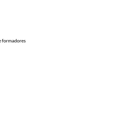
e formadores
82.5%
Participantes dicen