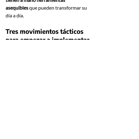
asequibles
 que pueden transformar su 
día a día.
Tres movimientos tácticos 
para empezar a implementar 
IA:
Automatizar lo repetitivo
: usar IA 
para redactar correos, generar 
reportes, crear minutas de 
reuniones o clasificar datos.
Atención al cliente inteligente
: 
chatbots accesibles que liberan 
tiempo y mejoran la experiencia del 
usuario.
Optimizar decisiones
: desde 
proyecciones de ventas hasta 
selección de candidatos, la IA puede 