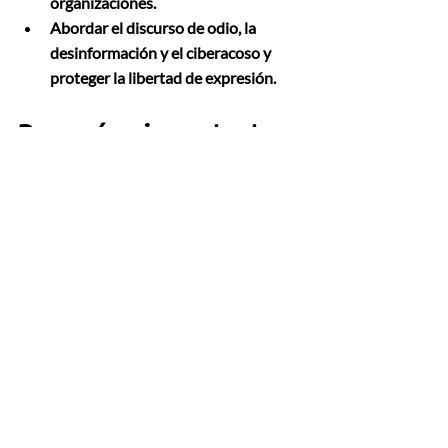
organizaciones.
Abordar el discurso de odio, la 
desinformación y el ciberacoso y 
proteger la libertad de expresión.
Por qué es importante 
para las organizaciones 
y empresas
El Pacto del Futuro es importante para 
las organizaciones y empresas porque:
Establece una hoja de ruta para 
abordar desafíos globales que 
afectan a todos los sectores.
Proporciona un marco para la 
regulación de nuevas tecnologías, 
incluyendo la IA
Impulsa la inversión en desarrollo 