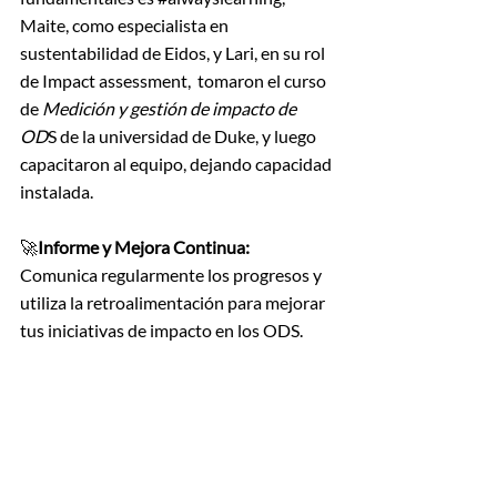
Maite, como especialista en 
sustentabilidad de Eidos, y Lari, en su rol 
de Impact assessment,  tomaron el curso 
de 
Medición y gestión de impacto de  
OD
S de la
 universidad de Duke
, y luego 
capacitaron al equipo, dejando capacidad 
instalada.
🚀
Informe y Mejora Continua:
Comunica regularmente los progresos y 
utiliza la retroalimentación para mejorar 
tus iniciativas de impacto en los ODS.
¿Cómo nos fue? 
Identificamos los ODS 4, 5, 8, 10 y 17 
como los más relevantes.
 A partir de 
nuestro diagnóstico, focalizamos en 